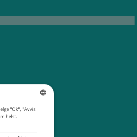
elge "Ok", "Avvis
NORWEGIAN
om helst.
ENGLISH