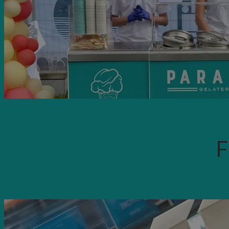
_ga
_cfuvid
_ga_FPERD30W3K
F
ph_phc_GtkXBKn0