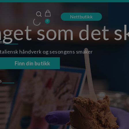
Nettbutikk
0
aget som det s
ent
 italiensk håndverk og sesongens smaker
Finn din butikk
s