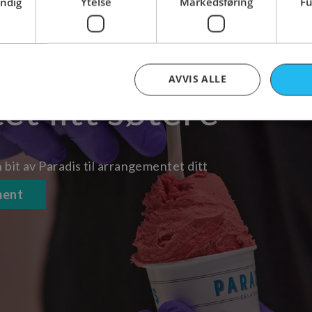
endig
Ytelse
Markedsføring
Fu
Catering
AVVIS ALLE
t litt søtere
Strengt nødvendig
Ytelse
Markedsføring
Funksjonalitet
n bit av Paradis til arrangementet ditt
nformasjonskapsler tillater kjernefunksjoner på nettstedet, som brukerinnlogging og k
rukes riktig uten strengt nødvendige informasjonskapsler.
ment
Forsørger
/
Domene
Utløpsdato
Beskrivelse
nt
11
Denne informasjonskapse
CookieScript
måneder 4
Cookie-Script.com-tjenes
www.paradisgelateria.no
uker
innstillingene for besøke
informasjonskapsel. Det 
Cookie-Script.com cookie
som det skal.
disgelateria.no
www.paradisgelateria.no
2 dager
Denne informasjonskapse
unik økt‑ID for besøkende