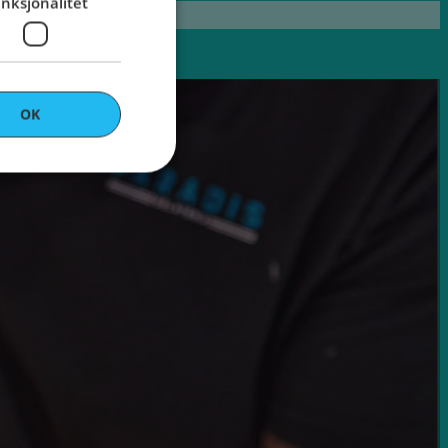
nksjonalitet
OK
ontoadministrasjon.
len brukes av
ten for å huske
ndes
er nødvendig at
-banner fungerer
len oppretter en
 og brukes til