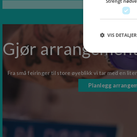
Strengt nødv
VIS DETALJER
Gjør arrangemente
Fra små feiringer til store øyeblikk vi tar med en lite
Strengt nødvendige i
Nettstedet kan ikke b
Planlegg arrange
Navn
CookieScriptConse
sessionid_www.para