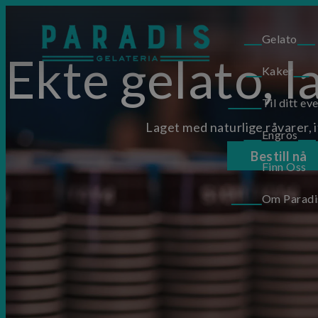
Gelato
Ekte gelato, l
Kaker
Til ditt ev
Laget med naturlige råvarer,
Engros
Bestill nå
Finn Oss
Om Paradi